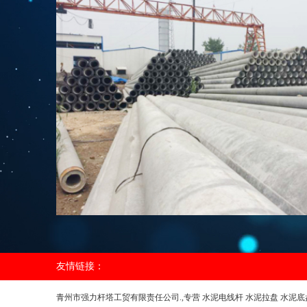
水泥电线杆
友情链接：
青州市强力杆塔工贸有限责任公司.,专营 水泥电线杆 水泥拉盘 水泥底